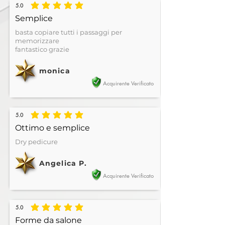
5.0
la valutazione media è 5 su 5
Semplice
basta copiare tutti i passaggi per
memorizzare
fantastico grazie
monica
Acquirente Verificato
5.0
la valutazione media è 5 su 5
Ottimo e semplice
Dry pedicure
Angelica P.
Acquirente Verificato
5.0
la valutazione media è 5 su 5
Forme da salone