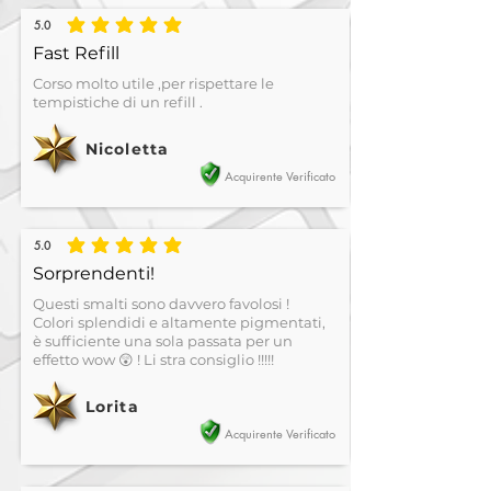
5.0
la valutazione media è 5 su 5
Fast Refill
Corso molto utile ,per rispettare le
tempistiche di un refill .
Nicoletta
Acquirente Verificato
5.0
la valutazione media è 5 su 5
Sorprendenti!
Questi smalti sono davvero favolosi !
Colori splendidi e altamente pigmentati,
è sufficiente una sola passata per un
effetto wow 😲 ! Li stra consiglio !!!!!
Lorita
Acquirente Verificato