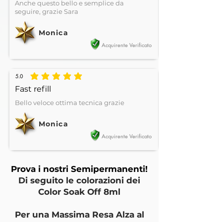
Anche questo bello e semplice da
seguire, grazie Sara
Monica
Acquirente Verificato
5.0
la valutazione media è 5 su 5
Fast refill
Bello veloce ottima tecnica grazie
Monica
Acquirente Verificato
Prova i nostri Semipermanenti!
Di seguito le colorazioni dei
Color Soak Off 8ml
Per una Massima Resa Alza al