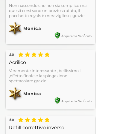
Non nascondo che non sia semplice ma
questi corsi sono un prezioso aiuto, il
pacchetto royals è meraviglioso, grazie
Monica
Acquirente Verificato
5.0
la valutazione media è 5 su 5
Acrilico
Veramente interessante , bellissimo l
,effetto finale e la spiegazione
spettacolare grazie
Monica
Acquirente Verificato
5.0
la valutazione media è 5 su 5
Refill correttivo inverso