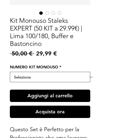
Kit Monouso Staleks
EXPERT (50 KIT a 29.99€) |
Lima 100/180, Buffer e
Bastoncino
Prezzo
Prezzo
 50,00 € 
29,99 €
regolare
scontato
NUMERO KIT MONOUSO
*
Aggiungi al carrello
Acquista ora
Questo Set è Perfetto per la
Professionista che ama lavorare