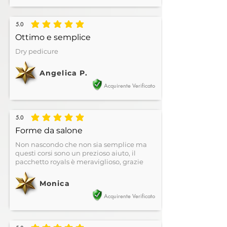
5.0
la valutazione media è 5 su 5
Ottimo e semplice
Dry pedicure
Angelica P.
Acquirente Verificato
5.0
la valutazione media è 5 su 5
Forme da salone
Non nascondo che non sia semplice ma
questi corsi sono un prezioso aiuto, il
pacchetto royals è meraviglioso, grazie
Monica
Acquirente Verificato