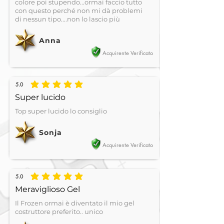
colore poi stupendo...ormai faccio tutto
con questo perché non mi dà problemi
di nessun tipo....non lo lascio più
Anna
Acquirente Verificato
5.0
la valutazione media è 5 su 5
Super lucido
Top super lucido lo consiglio
Sonja
Acquirente Verificato
5.0
la valutazione media è 5 su 5
Meraviglioso Gel
Il Frozen ormai è diventato il mio gel
costruttore preferito.. unico