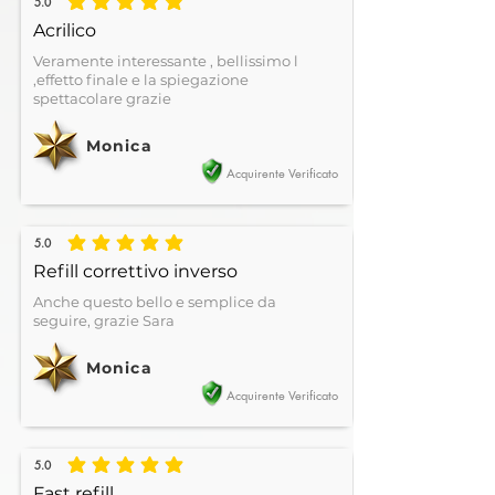
5.0
la valutazione media è 5 su 5
Acrilico
Veramente interessante , bellissimo l
,effetto finale e la spiegazione
spettacolare grazie
Monica
Acquirente Verificato
5.0
la valutazione media è 5 su 5
Refill correttivo inverso
Anche questo bello e semplice da
seguire, grazie Sara
Monica
Acquirente Verificato
5.0
la valutazione media è 5 su 5
Fast refill