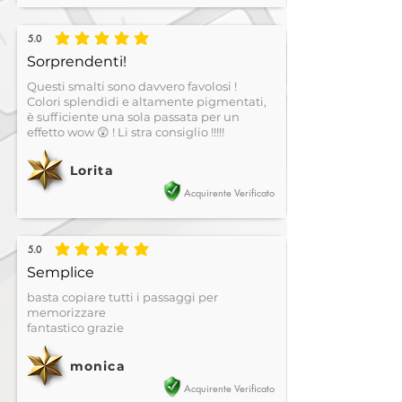
5.0
la valutazione media è 5 su 5
Sorprendenti!
Questi smalti sono davvero favolosi !
Colori splendidi e altamente pigmentati,
è sufficiente una sola passata per un
effetto wow 😲 ! Li stra consiglio !!!!!
Lorita
Acquirente Verificato
5.0
la valutazione media è 5 su 5
Semplice
basta copiare tutti i passaggi per
memorizzare
fantastico grazie
monica
Acquirente Verificato