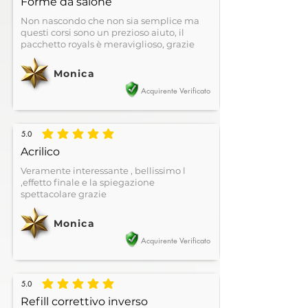
Forme da salone
Non nascondo che non sia semplice ma
questi corsi sono un prezioso aiuto, il
pacchetto royals è meraviglioso, grazie
Monica
Acquirente Verificato
5.0
la valutazione media è 5 su 5
Acrilico
Veramente interessante , bellissimo l
,effetto finale e la spiegazione
spettacolare grazie
Monica
Acquirente Verificato
5.0
la valutazione media è 5 su 5
Refill correttivo inverso