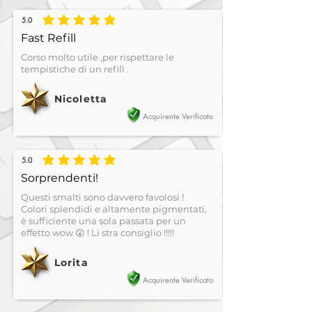
5.0
la valutazione media è 5 su 5
Fast Refill
Corso molto utile ,per rispettare le
tempistiche di un refill .
Nicoletta
Acquirente Verificato
5.0
la valutazione media è 5 su 5
Sorprendenti!
Questi smalti sono davvero favolosi !
Colori splendidi e altamente pigmentati,
è sufficiente una sola passata per un
effetto wow 😲 ! Li stra consiglio !!!!!
Lorita
Acquirente Verificato