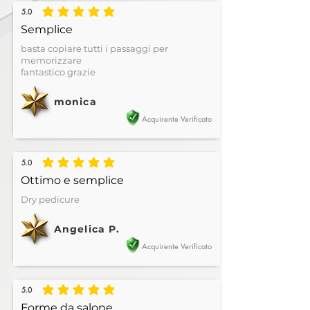
5.0
la valutazione media è 5 su 5
Semplice
basta copiare tutti i passaggi per
memorizzare
fantastico grazie
monica
Acquirente Verificato
5.0
la valutazione media è 5 su 5
Ottimo e semplice
Dry pedicure
Angelica P.
Acquirente Verificato
5.0
la valutazione media è 5 su 5
Forme da salone