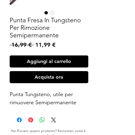
Punta Fresa In Tungsteno
Per Rimozione
Semipermanente
Prezzo
Prezzo
 16,99 € 
11,99 €
regolare
scontato
Aggiungi al carrello
Acquista ora
Punta Tungsteno, utile per
rimuovere Semipermanente
Hai Provato questo prodotto? Raccontaci come è