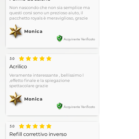
Non nascondo che non sia semplice ma
questi corsi sono un prezioso aiuto, il
pacchetto royals è meraviglioso, grazie
Monica
Acquirente Verificato
5.0
la valutazione media è 5 su 5
Acrilico
Veramente interessante , bellissimo l
,effetto finale e la spiegazione
spettacolare grazie
Monica
Acquirente Verificato
5.0
la valutazione media è 5 su 5
Refill correttivo inverso