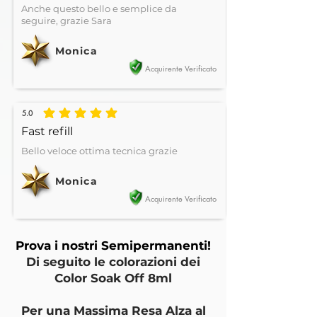
Anche questo bello e semplice da
seguire, grazie Sara
Monica
Acquirente Verificato
5.0
la valutazione media è 5 su 5
Fast refill
Bello veloce ottima tecnica grazie
Monica
Acquirente Verificato
Prova i nostri Semipermanenti!
Di seguito le colorazioni dei
Color Soak Off 8ml
Per una Massima Resa Alza al