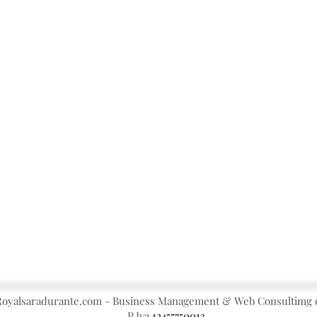
oyalsaradurante.com - Business Management & Web Consultimg d
P.Iva
12455750013