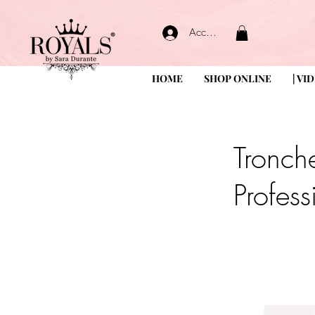
Accedi
HOME
SHOP ONLINE
| VI
Tronche
Profess