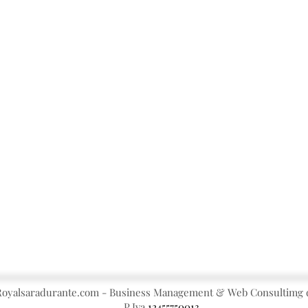
oyalsaradurante.com - Business Management & Web Consultimg d
P.Iva
12455750013