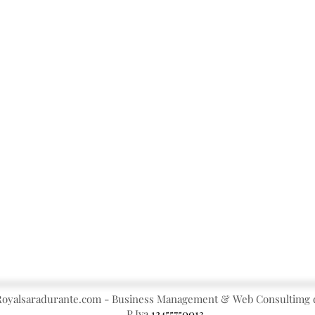
oyalsaradurante.com - Business Management & Web Consultimg d
P.Iva
12455750013