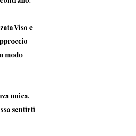
zata Viso e
approccio
 in modo
nza unica,
ssa sentirti