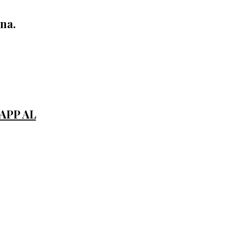
na.
APP AL