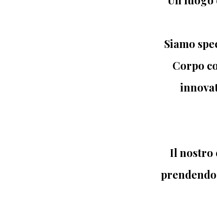
Siamo spec
Corpo co
innovat
Il nostro
prendendoci